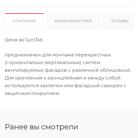
Вентиляция
ОПИСАНИЕ
ХАРАКТЕРИСТИКИ
ОТЗЫВЫ
Комплектующие
Цена за 1шт(3м)
Мембраны и плёнки
предназначен для монтажа перекрестных
(горизонтально-вертикальных) систем
Тротуарная плитка
вентилируемых фасадов с различной облицовкой.
Для крепления к кронштейнам и между собой
используются заклепки или фасадный саморез с
Плиты ОСБ
защитным покрытием.
Отделочные панели
Ранее вы смотрели
Черепица