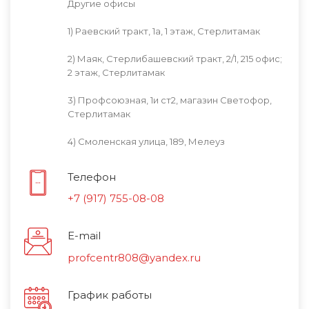
Другие офисы
Заборы
1) Раевский тракт, 1а, 1 этаж, Стерлитамак
2) Маяк, Стерлибашевский тракт, 2/1, 215 офис;
Элементы безопасности кровли
2 этаж, Стерлитамак
3) Профсоюзная, 1и ст2, магазин Светофор,
Вентиляция
Стерлитамак
4) Смоленская улица, 189, Мелеуз
Комплектующие
Телефон
Мембраны и плёнки
+7 (917) 755-08-08
E-mail
Тротуарная плитка
profcentr808@yandex.ru
Плиты ОСБ
График работы