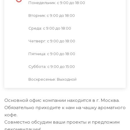
Понедельник: с 9:00 до 18:00
Отделочные панели
Вторник: с 9:00 до 18:00
Черепица
Среда: с 9:00 до 18:00
Четверг: с 9:00 до 18:00
Трубы (металлопрокат)
Пятница: с 9:00 до 18:00
Сайдинг
Суббота: с 9:00 до 15:00
Воскресенье: Выходной
Прочие товары
Основной офис компании находится в г. Москва.
Портфолио
Обязательно приходите к нам на чашку ароматного
кофе.
Совместно обсудим ваши проекты и предложим
рекомендации!