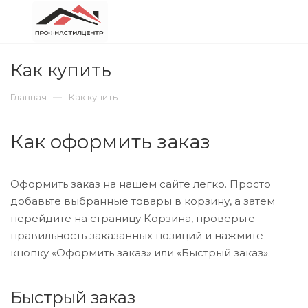
Назад
Назад
Назад
Назад
Назад
Назад
Назад
Назад
Каталог
Как купить
Телефоны
Водосточная с
Отделочные п
Черепица
Трубы (металл
Сайдинг
Как купить
Главная
Как купить
Профнастил
Условия оплаты
+7 (917) 755-08-08
Водосточная си
Фасадные пане
Металлочерепи
Трубы НКТ
Сайдинг винил
металлическая
Как оформить заказ
Утеплитель
Условия доставки
Заказать звонок
Термопанели
Гибкая черепиц
Профильные тр
Сайдинг форм
Водосточная с
Оформить заказ на нашем сайте легко. Просто
Доборные элементы
Гарантия на товар
Фасадные плит
Сайдинг метал
добавьте выбранные товары в корзину, а затем
перейдите на страницу Корзина, проверьте
правильность заказанных позиций и нажмите
Водосточная система
кнопку «Оформить заказ» или «Быстрый заказ».
Колпаки и парапеты
Быстрый заказ